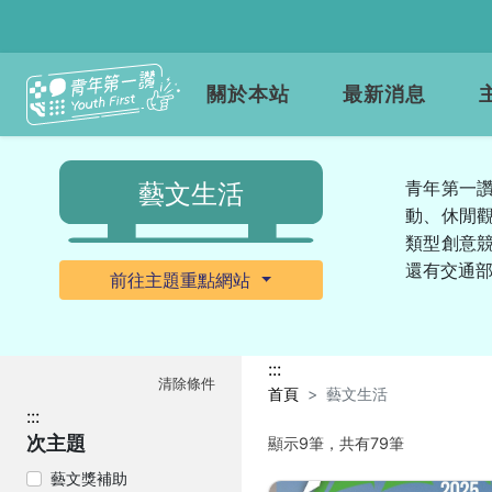
關於本站
最新消息
青年第一讚
藝文生活
動、休閒
類型創意
還有交通
前往主題重點網站
:::
清除條件
首頁
藝文生活
:::
次主題
顯示9筆，共有79筆
藝文獎補助