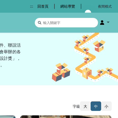
|
|
:::
回首頁
網站導覽
夜間模式
搜尋關鍵字
會員選
徵件、聯誼活
會舉辦的各
設計獎」，
等。
字級
大
中
小