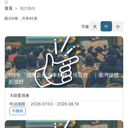
:::
首頁
地方創生
顯示9筆，共有85筆
字級
大
中
小
搜尋結果
115年「國際及兩岸事務種子培育營」｜臺灣媒體
新識野
大陸委員會
申請期限： 2026.07.03 - 2026.08.19
不限制