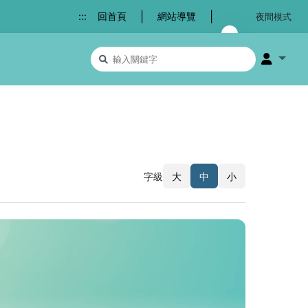
|
|
:::
回首頁
網站導覽
夜間模式
搜尋關鍵字
會員選
字級
大
中
小