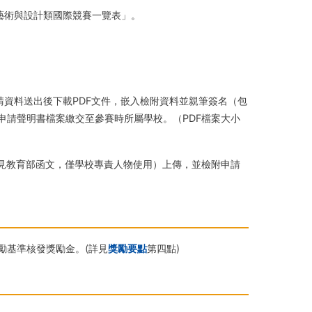
藝術與設計類國際競賽一覽表」。
請資料送出後下載PDF文件，嵌入檢附資料並親筆簽名（包
申請聲明書檔案繳交至參賽時所屬學校。（PDF檔案大小
請見教育部函文，僅學校專責人物使用）上傳，並檢附申請
勵基準核發獎勵金。(詳見
獎勵要點
第四點)