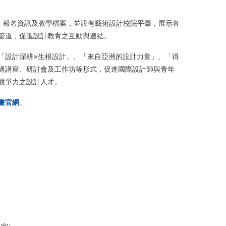
程、報名資訊及教學檔案，並設有藝術設計校院平臺，展示各
管道，促進設計教育之互動與連結。
「設計深耕×生根設計」、「來自亞洲的設計力量」、「得
過講座、研討會及工作坊等形式，促進國際設計師與青年
競爭力之設計人才。
畫官網
。