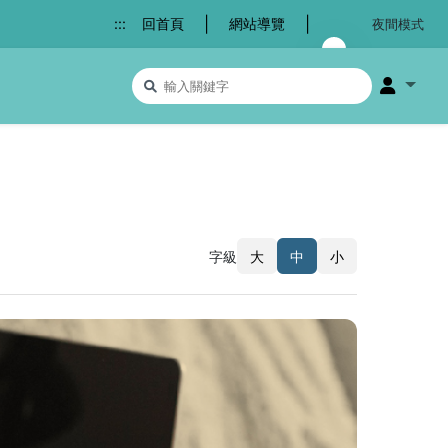
|
|
:::
回首頁
網站導覽
夜間模式
搜尋關鍵字
會員選
字級
大
中
小