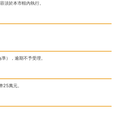
內容須於本市轄內執行。
為準），逾期不予受理。
幣25萬元。