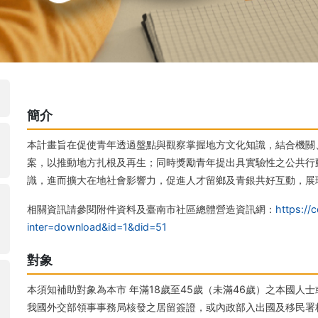
簡介
本計畫旨在促使青年透過盤點與觀察掌握地方文化知識，結合機關
案，以推動地方扎根及再生；同時獎勵青年提出具實驗性之公共行
識，進而擴大在地社會影響力，促進人才留鄉及青銀共好互動，展
相關資訊請參閱附件資料及臺南市社區總體營造資訊網：
https://
inter=download&id=1&did=51
對象
本須知補助對象為本市 年滿18歲至45歲（未滿46歲）之本國人
我國外交部領事事務局核發之居留簽證，或內政部入出國及移民署