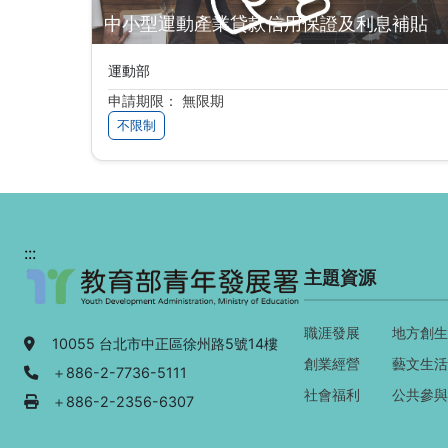
中小型運動產業貸款信用保證及利息補貼
運動部
申請期限： 無限期
不限制
:::
主題資源
職涯發展
地方創生
地址：
10055 台北市中正區徐州路5號14樓
創業經營
藝文生活
電話：
＋886-2-7736-5111
社會福利
公共參與
傳真：
＋886-2-2356-6307