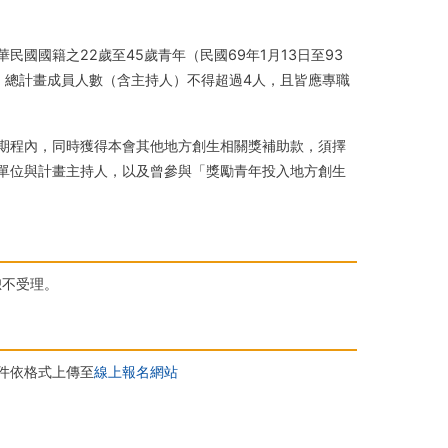
國國籍之22歲至45歲青年（民國69年1月13日至93
。總計畫成員人數（含主持人）不得超過4人，且皆應專職
期程內，同時獲得本會其他地方創生相關獎補助款，須擇
單位與計畫主持人，以及曾參與「獎勵青年投入地方創生
恕不受理。
件依格式上傳至
線上報名網站