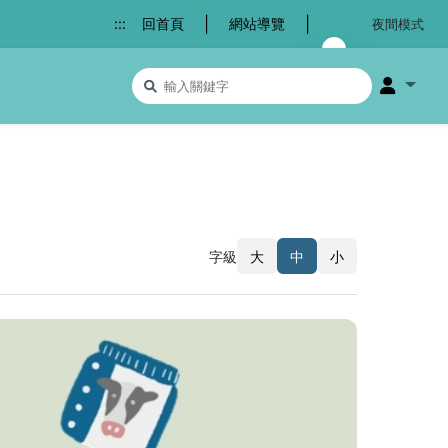
|
|
:::
回首頁
網站導覽
夜間模式
搜尋關鍵字
會員選
字級
大
中
小