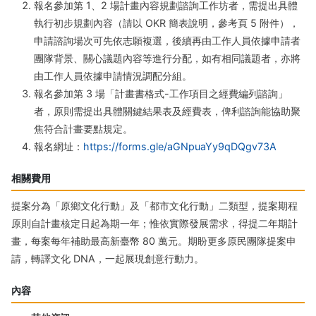
報名參加第 1、2 場計畫內容規劃諮詢工作坊者，需提出具體
執行初步規劃內容（請以 OKR 簡表說明，參考頁 5 附件），
申請諮詢場次可先依志願複選，後續再由工作人員依據申請者
團隊背景、關心議題內容等進行分配，如有相同議題者，亦將
由工作人員依據申請情況調配分組。
報名參加第 3 場「計畫書格式-工作項目之經費編列諮詢」
者，原則需提出具體關鍵結果表及經費表，俾利諮詢能協助聚
焦符合計畫要點規定。
報名網址：
https://forms.gle/aGNpuaYy9qDQgv73A
相關費用
提案分為「原鄉文化行動」及「都市文化行動」二類型，提案期程
原則自計畫核定日起為期一年；惟依實際發展需求，得提二年期計
畫，每案每年補助最高新臺幣 80 萬元。期盼更多原民團隊提案申
請，轉譯文化 DNA，一起展現創意行動力。
內容