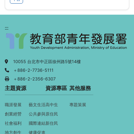
:::
地址：
10055 台北市中正區徐州路5號14樓
電話：
＋886-2-7736-5111
傳真：
＋886-2-2356-6307
主題資源
資源專區
其他服務
職涯發展
藝文生活
高中生
專題策展
創業經營
公共參與
原住民
社會福利
國際連結
新住民
地方創生
健康促進