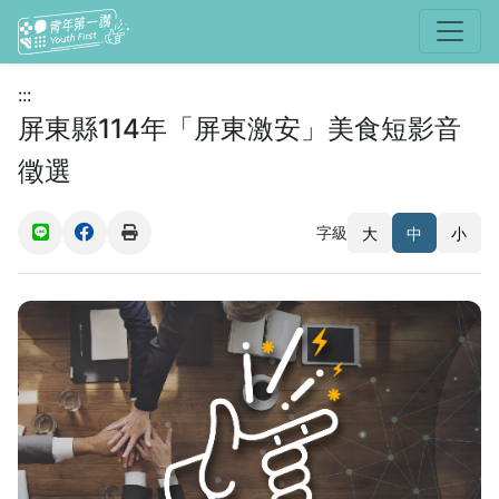
選單
:::
屏東縣114年「屏東激安」美食短影音
徵選
字級
大
中
小
(另開新視窗)
(另開新視窗)