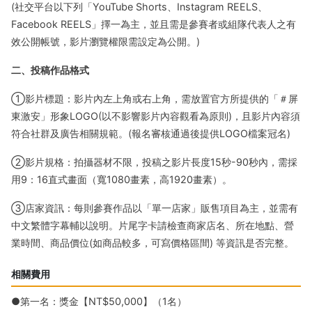
(社交平台以下列「YouTube Shorts、Instagram REELS、
Facebook REELS」擇一為主，並且需是參賽者或組隊代表人之有
效公開帳號，影片瀏覽權限需設定為公開。)
二、投稿作品格式
①影片標題：影片內左上角或右上角，需放置官方所提供的「＃屏
東激安」形象LOGO(以不影響影片內容觀看為原則)，且影片內容須
符合社群及廣告相關規範。(報名審核通過後提供LOGO檔案冠名)
②影片規格：拍攝器材不限，投稿之影片長度15秒-90秒內，需採
用9：16直式畫面（寬1080畫素，高1920畫素）。
③店家資訊：每則參賽作品以「單一店家」販售項目為主，並需有
中文繁體字幕輔以說明。片尾字卡請檢查商家店名、所在地點、營
業時間、商品價位(如商品較多，可寫價格區間) 等資訊是否完整。
相關費用
●第一名：獎金【NT$50,000】（1名）