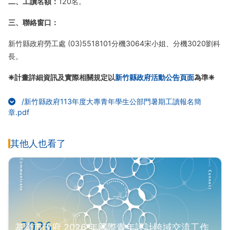
二、工讀名額：
120名。
三、聯絡窗口：
新竹縣政府勞工處 (03)5518101分機3064宋小姐、分機3020劉科
長。
❈計畫詳細資訊及實際相關規定以
新竹縣政府活動公告頁面
為準❈
/新竹縣政府113年度大專青年學生公部門暑期工讀報名簡
(另開新視窗)
章.pdf
其他人也看了
基隆市政府 2026 年國際青年設計跨域交流工作