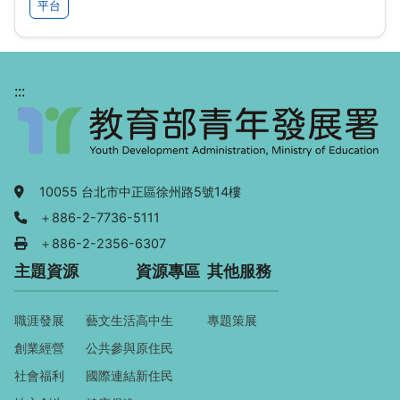
平台
:::
地址：
10055 台北市中正區徐州路5號14樓
電話：
＋886-2-7736-5111
傳真：
＋886-2-2356-6307
主題資源
資源專區
其他服務
職涯發展
藝文生活
高中生
專題策展
創業經營
公共參與
原住民
社會福利
國際連結
新住民