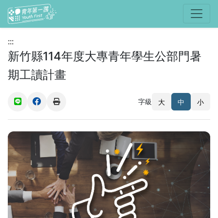
選單
:::
新竹縣114年度大專青年學生公部門暑
期工讀計畫
字級
大
中
小
(另開新視窗)
(另開新視窗)