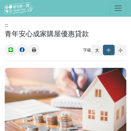
選單
:::
青年安心成家購屋優惠貸款
字級
大
中
小
(另開新視窗)
(另開新視窗)