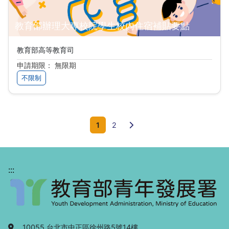
教育部辦理大專校院學生校內住宿補貼要點
教育部高等教育司
申請期限： 無限期
不限制
下一頁
1
2
:::
地址：
10055 台北市中正區徐州路5號14樓