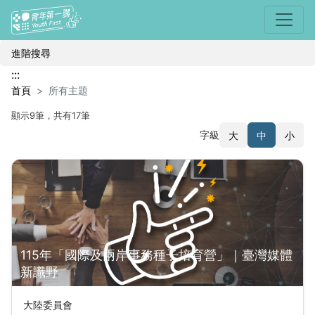
選單
所有主題
進階搜尋
:::
首頁
所有主題
顯示9筆，共有17筆
字級
大
中
小
搜尋結果
115年「國際及兩岸事務種子培育營」｜臺灣媒體
新識野
大陸委員會