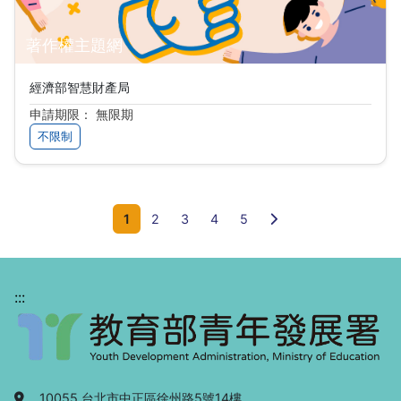
著作權主題網
經濟部智慧財產局
申請期限： 無限期
不限制
下一頁
1
2
3
4
5
:::
地址：
10055 台北市中正區徐州路5號14樓