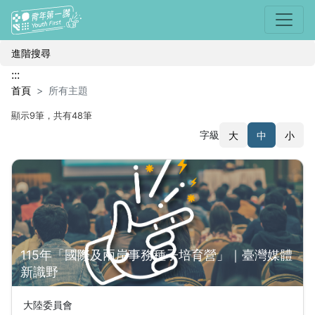
選單
所有主題
進階搜尋
:::
首頁
所有主題
顯示9筆，共有48筆
字級
大
中
小
搜尋結果
115年「國際及兩岸事務種子培育營」｜臺灣媒體
新識野
大陸委員會