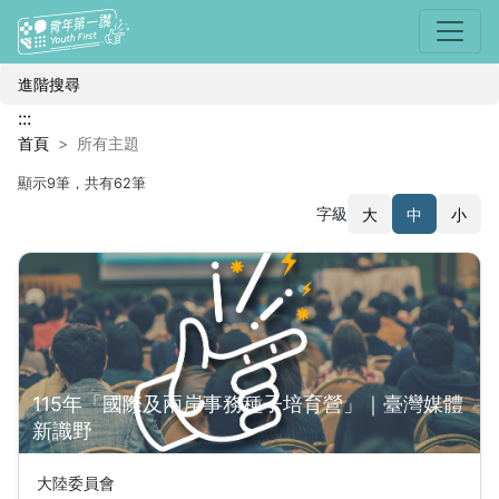
選單
所有主題
進階搜尋
:::
首頁
所有主題
顯示9筆，共有62筆
字級
大
中
小
搜尋結果
115年「國際及兩岸事務種子培育營」｜臺灣媒體
新識野
大陸委員會