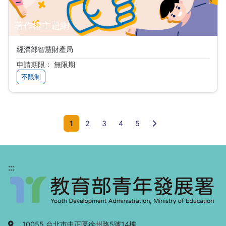
著作權主題網
經濟部智慧財產局
申請期限： 無限期
不限制
下一頁
1
2
3
4
5
:::
地址：
10055 台北市中正區徐州路5號14樓