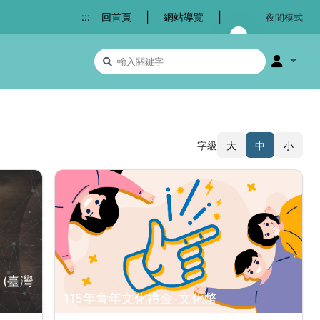
|
|
:::
回首頁
網站導覽
夜間模式
搜尋關鍵字
會員選
字級
大
中
小
(臺灣
115年青年文化禮金-文化幣