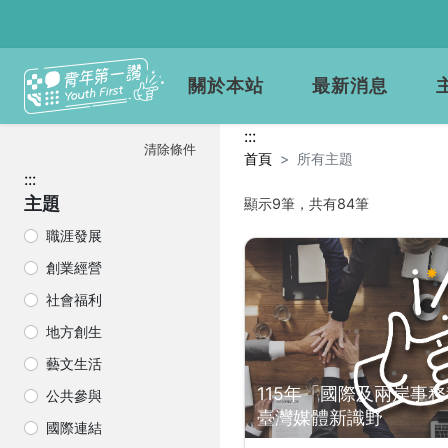
關於本站
最新消息
所有主題
:::
清除條件
首頁
所有主題
:::
主題
顯示9筆，共有84筆
職涯發展
搜尋結果
創業經營
社會福利
地方創生
藝文生活
115年「國際及兩岸事
公共參與
臺灣媒體新識野
國際連結