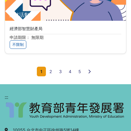
智財活動通
經濟部智慧財產局
申請期限： 無限期
不限制
下一頁
1
2
3
4
5
:::
地址：
10055 台北市中正區徐州路5號14樓