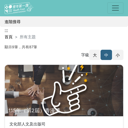
選單
所有主題
進階搜尋
:::
首頁
所有主題
顯示9筆，共有87筆
字級
大
中
小
搜尋結果
115年（第2屆）青漫獎
文化部人文及出版司