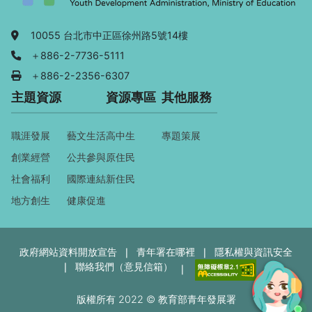
地址：
10055 台北市中正區徐州路5號14樓
電話：
＋886-2-7736-5111
傳真：
＋886-2-2356-6307
主題資源
資源專區
其他服務
職涯發展
藝文生活
高中生
專題策展
創業經營
公共參與
原住民
社會福利
國際連結
新住民
地方創生
健康促進
政府網站資料開放宣告
青年署在哪裡
隱私權與資訊安全
聯絡我們（意見信箱）
版權所有 2022 © 教育部青年發展署