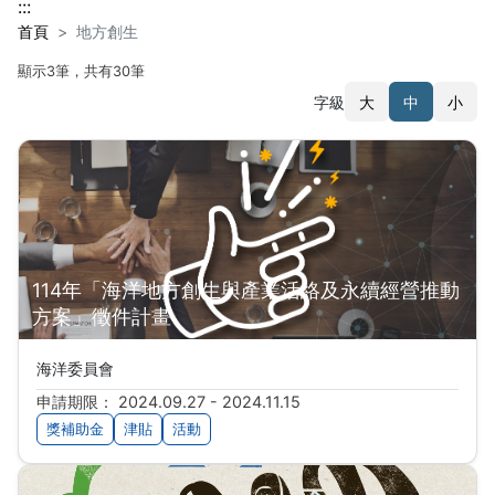
:::
首頁
地方創生
顯示3筆，共有30筆
字級
大
中
小
搜尋結果
114年「海洋地方創生與產業活絡及永續經營推動
方案」徵件計畫
海洋委員會
申請期限： 2024.09.27 - 2024.11.15
獎補助金
津貼
活動