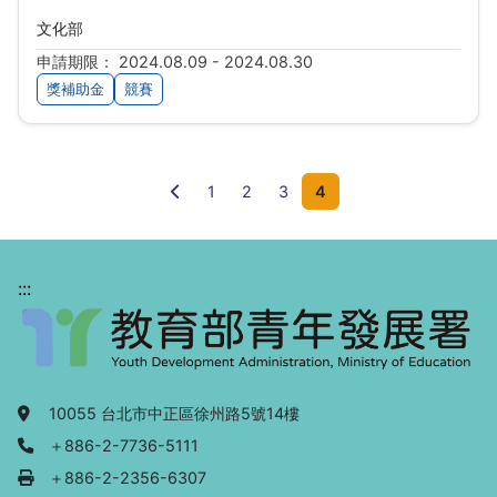
文化部
申請期限： 2024.08.09 - 2024.08.30
獎補助金
競賽
前一頁
1
2
3
4
:::
地址：
10055 台北市中正區徐州路5號14樓
電話：
＋886-2-7736-5111
傳真：
＋886-2-2356-6307