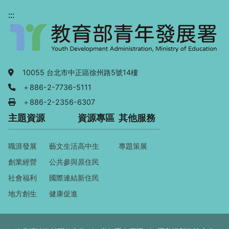
:::
地址：
10055 台北市中正區徐州路5號14樓
電話：
＋886-2-7736-5111
傳真：
＋886-2-2356-6307
主題資源
資源專區
其他服務
職涯發展
藝文生活
高中生
專題策展
創業經營
公共參與
原住民
社會福利
國際連結
新住民
地方創生
健康促進