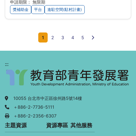
申請期限： 無限期
獎補助金
平台
進駐空間(駐村計畫)
下一頁
1
2
3
4
5
:::
地址：
10055 台北市中正區徐州路5號14樓
電話：
＋886-2-7736-5111
傳真：
＋886-2-2356-6307
主題資源
資源專區
其他服務