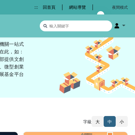
|
|
:::
回首頁
網站導覽
夜間模式
搜尋關鍵字
會員選
機關一站式
羅在此，如：
部提供文創
、微型創業
展基金平台
字級
大
中
小