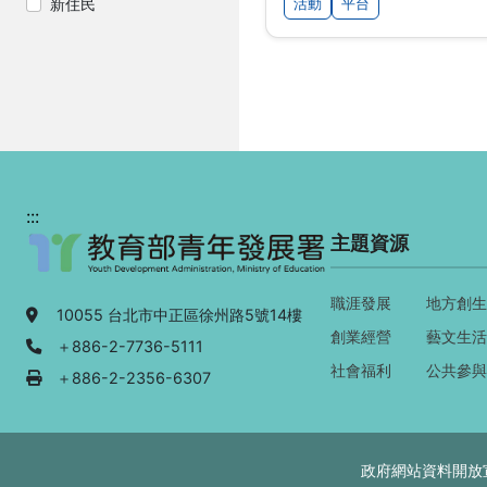
新住民
活動
平台
:::
主題資源
職涯發展
地方創生
地址：
10055 台北市中正區徐州路5號14樓
創業經營
藝文生活
電話：
＋886-2-7736-5111
社會福利
公共參與
傳真：
＋886-2-2356-6307
政府網站資料開放