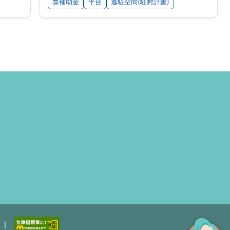
獎補助金
平台
進駐空間(駐村計畫)
頁