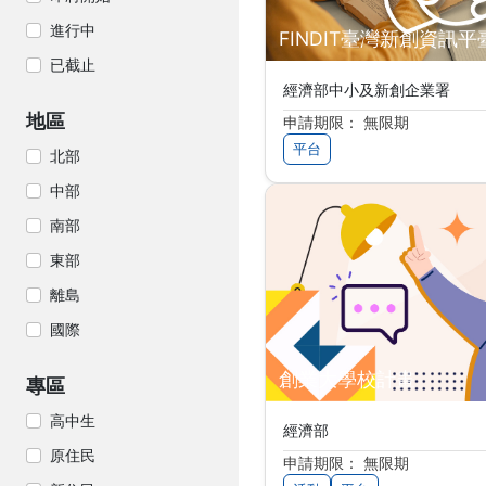
進行中
FINDIT臺灣新創資訊平
已截止
經濟部中小及新創企業署
地區
申請期限： 無限期
平台
北部
中部
南部
東部
離島
國際
創業大學校計畫
專區
高中生
經濟部
原住民
申請期限： 無限期