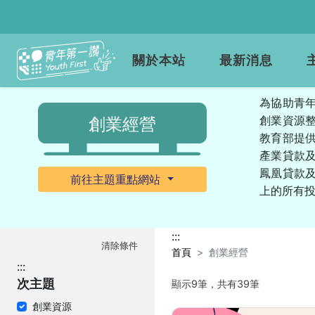
關於本站
最新消息
為協助青
創業資源整
創業經營
教育部提
產業貸款
鳳凰貸款
前往主題重點網站
上的所有
:::
清除條件
首頁
創業經營
:::
次主題
顯示9筆，共有39筆
創業資源