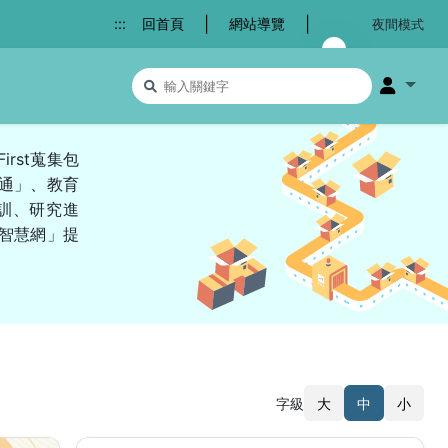
|
|
:::
回首頁
網站導覽
夜間模式
搜尋關鍵字
會員選
rst蒐集包
通」、教育
訓、研究進
智慧網」提
字級
大
中
小