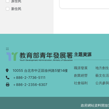
原住民
新住民
:::
主題資源
職涯發展
地方創生
地址：
10055 台北市中正區徐州路5號14樓
創業經營
藝文生活
電話：
＋886-2-7736-5111
社會福利
公共參與
傳真：
＋886-2-2356-6307
政府網站資料開放