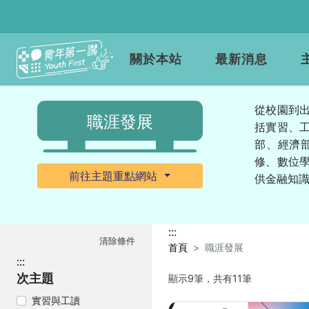
關於本站
最新消息
從校園到出
職涯發展
括實習、
部、經濟
修、數位
前往主題重點網站
供金融知
:::
清除條件
首頁
職涯發展
:::
次主題
顯示9筆，共有11筆
實習與工讀