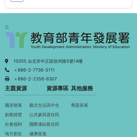
:::
地址：
10055 台北市中正區徐州路5號14樓
電話：
＋886-2-7736-5111
傳真：
＋886-2-2356-6307
主題資源
資源專區
其他服務
職涯發展
藝文生活
高中生
專題策展
創業經營
公共參與
原住民
社會福利
國際連結
新住民
地方創生
健康促進