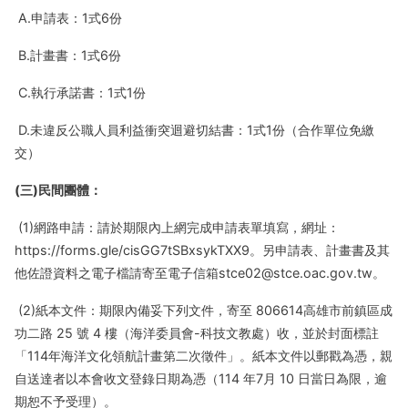
A.申請表：1式6份
B.計畫書：1式6份
C.執行承諾書：1式1份
D.未違反公職人員利益衝突迴避切結書：1式1份（合作單位免繳
交）
(三)民間團體：
(1)網路申請：請於期限內上網完成申請表單填寫，網址：
https://forms.gle/cisGG7tSBxsykTXX9。另申請表、計畫書及其
他佐證資料之電子檔請寄至電子信箱stce02@stce.oac.gov.tw。
(2)紙本文件：期限內備妥下列文件，寄至 806614高雄市前鎮區成
功二路 25 號 4 樓（海洋委員會-科技文教處）收，並於封面標註
「114年海洋文化領航計畫第二次徵件」。紙本文件以郵戳為憑，親
自送達者以本會收文登錄日期為憑（114 年7月 10 日當日為限，逾
期恕不予受理）。