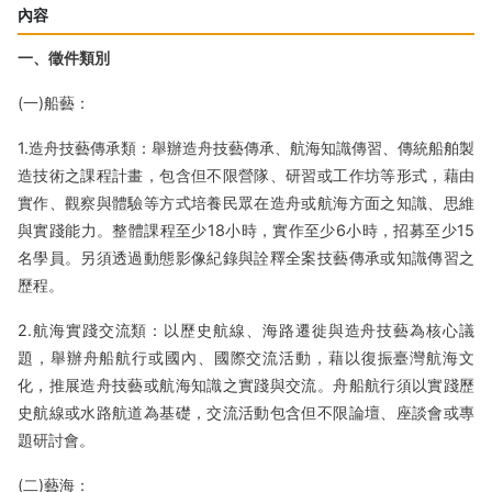
內容
一、徵件類別
(一)船藝：
1.造舟技藝傳承類：舉辦造舟技藝傳承、航海知識傳習、傳統船舶製
造技術之課程計畫，包含但不限營隊、研習或工作坊等形式，藉由
實作、觀察與體驗等方式培養民眾在造舟或航海方面之知識、思維
與實踐能力。整體課程至少18小時，實作至少6小時，招募至少15
名學員。另須透過動態影像紀錄與詮釋全案技藝傳承或知識傳習之
歷程。
2.航海實踐交流類：以歷史航線、海路遷徙與造舟技藝為核心議
題，舉辦舟船航行或國內、國際交流活動，藉以復振臺灣航海文
化，推展造舟技藝或航海知識之實踐與交流。舟船航行須以實踐歷
史航線或水路航道為基礎，交流活動包含但不限論壇、座談會或專
題研討會。​
(二)藝海：