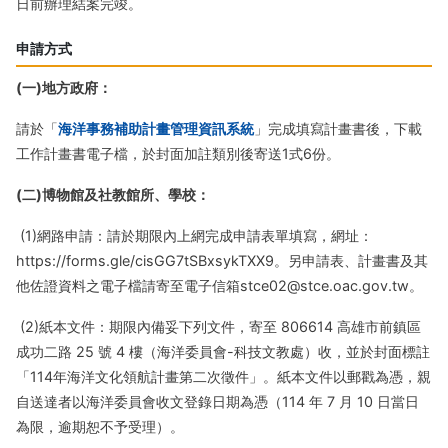
日前辦理結案完竣。
申請方式
(一)地方政府：
請於「
海洋事務補助計畫管理資訊系統
」完成填寫計畫書後，下載
工作計畫書電子檔，於封面加註類別後寄送1式6份。
(二)博物館及社教館所、學校：
(1)網路申請：請於期限內上網完成申請表單填寫，網址：
https://forms.gle/cisGG7tSBxsykTXX9。另申請表、計畫書及其
他佐證資料之電子檔請寄至電子信箱stce02@stce.oac.gov.tw。
(2)紙本文件：期限內備妥下列文件，寄至 806614 高雄市前鎮區
成功二路 25 號 4 樓（海洋委員會-科技文教處）收，並於封面標註
「114年海洋文化領航計畫第二次徵件」。紙本文件以郵戳為憑，親
自送達者以海洋委員會收文登錄日期為憑（114 年 7 月 10 日當日
為限，逾期恕不予受理）。